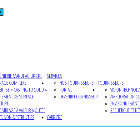
D
ÉNIERIE MANUFACTURIÈRE
SERVICES
NAGE COMPLEXE
NOS FOURNISSEURS
FOURNISSEURS
ERTISE « CASTING TO SOLID »
PORTAIL
VISION TECHNOL
ITEMENT DE SURFACE
DEVENIR FOURNISSEUR
AMÉLIORATION C
NTURE
ENVIRONNEMENT
EMBLAGE À VALEUR AJOUTÉE
RECHERCHE ET D
TS NON-DESTRUCTIFS
CARRIÈRE