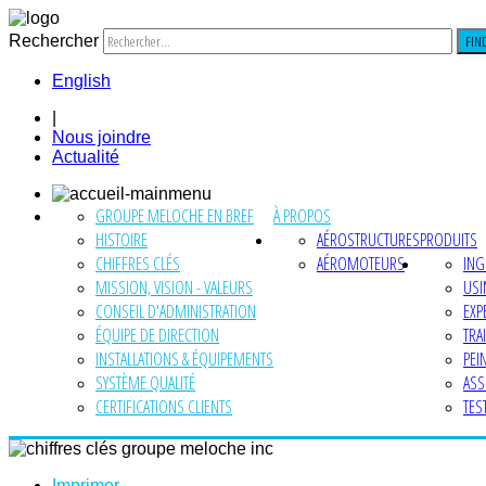
Rechercher
FIN
English
|
Nous joindre
Actualité
GROUPE MELOCHE EN BREF
À PROPOS
HISTOIRE
AÉROSTRUCTURES
PRODUITS
CHIFFRES CLÉS
AÉROMOTEURS
ING
MISSION, VISION - VALEURS
USI
CONSEIL D'ADMINISTRATION
EXP
ÉQUIPE DE DIRECTION
TRA
INSTALLATIONS & ÉQUIPEMENTS
PEI
SYSTÈME QUALITÉ
ASS
CERTIFICATIONS CLIENTS
TES
Imprimer