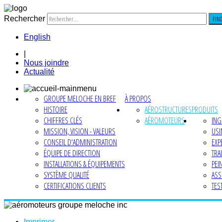
Rechercher
FIN
English
|
Nous joindre
Actualité
GROUPE MELOCHE EN BREF
À PROPOS
HISTOIRE
AÉROSTRUCTURES
PRODUITS
CHIFFRES CLÉS
AÉROMOTEURS
ING
MISSION, VISION - VALEURS
USI
CONSEIL D'ADMINISTRATION
EXP
ÉQUIPE DE DIRECTION
TRA
INSTALLATIONS & ÉQUIPEMENTS
PEI
SYSTÈME QUALITÉ
ASS
CERTIFICATIONS CLIENTS
TES
Imprimer