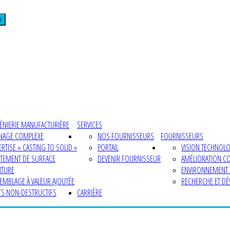
D
ÉNIERIE MANUFACTURIÈRE
SERVICES
NAGE COMPLEXE
NOS FOURNISSEURS
FOURNISSEURS
ERTISE « CASTING TO SOLID »
PORTAIL
VISION TECHNOL
ITEMENT DE SURFACE
DEVENIR FOURNISSEUR
AMÉLIORATION C
NTURE
ENVIRONNEMENT
EMBLAGE À VALEUR AJOUTÉE
RECHERCHE ET D
TS NON-DESTRUCTIFS
CARRIÈRE