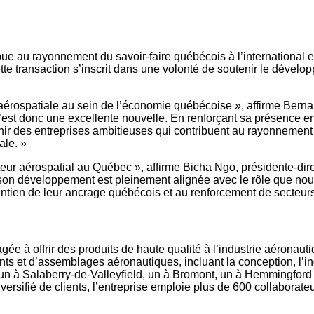
 au rayonnement du savoir-faire québécois à l’international et
te transaction s’inscrit dans une volonté de soutenir le dévelo
e aérospatiale au sein de l’économie québécoise », affirme Bernar
 C’est donc une excellente nouvelle. En renforçant sa présence
ir des entreprises ambitieuses qui contribuent au rayonnement de
ale. »
ur aérospatial au Québec », affirme Bicha Ngo, présidente-dir
 son développement est pleinement alignée avec le rôle que nous 
maintien de leur ancrage québécois et au renforcement de secteu
 à offrir des produits de haute qualité à l’industrie aéronautiq
 et d’assemblages aéronautiques, incluant la conception, l’ingéni
un à Salaberry-de-Valleyfield, un à Bromont, un à Hemmingford 
versifié de clients, l’entreprise emploie plus de 600 collaborate