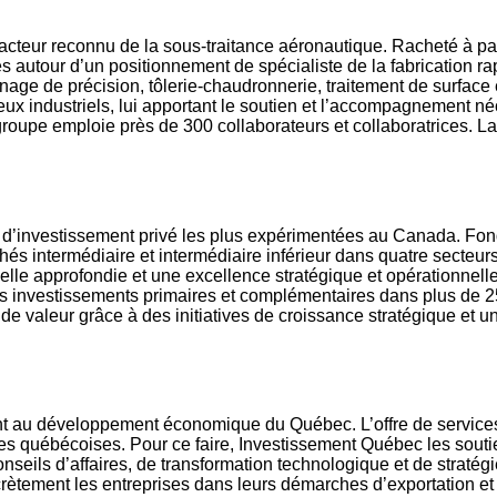
cteur reconnu de la sous-traitance aéronautique. Racheté à pa
s autour d’un positionnement de spécialiste de la fabrication ra
sinage de précision, tôlerie-chaudronnerie, traitement de surf
x industriels, lui apportant le soutien et l’accompagnement néc
 groupe emploie près de 300 collaborateurs et collaboratrices. La s
s d’investissement privé les plus expérimentées au Canada. Fon
és intermédiaire et intermédiaire inférieur dans quatre secteurs
lle approfondie et une excellence stratégique et opérationnelle 
es investissements primaires et complémentaires dans plus de 25
e valeur grâce à des initiatives de croissance stratégique et un
 au développement économique du Québec. L’offre de services de 
ses québécoises. Pour ce faire, Investissement Québec les sout
eils d’affaires, de transformation technologique et de stratég
ètement les entreprises dans leurs démarches d’exportation et a