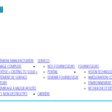
D
ÉNIERIE MANUFACTURIÈRE
SERVICES
NAGE COMPLEXE
NOS FOURNISSEURS
FOURNISSEURS
ERTISE « CASTING TO SOLID »
PORTAIL
VISION TECHNOL
ITEMENT DE SURFACE
DEVENIR FOURNISSEUR
AMÉLIORATION C
NTURE
ENVIRONNEMENT
EMBLAGE À VALEUR AJOUTÉE
RECHERCHE ET D
TS NON-DESTRUCTIFS
CARRIÈRE