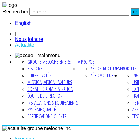
Rechercher
FIN
English
|
Nous joindre
Actualité
GROUPE MELOCHE EN BREF
À PROPOS
HISTOIRE
AÉROSTRUCTURES
PRODUITS
CHIFFRES CLÉS
AÉROMOTEURS
ING
MISSION, VISION - VALEURS
USI
CONSEIL D'ADMINISTRATION
EXP
ÉQUIPE DE DIRECTION
TRA
INSTALLATIONS & ÉQUIPEMENTS
PEI
SYSTÈME QUALITÉ
ASS
CERTIFICATIONS CLIENTS
TES
Imprimer