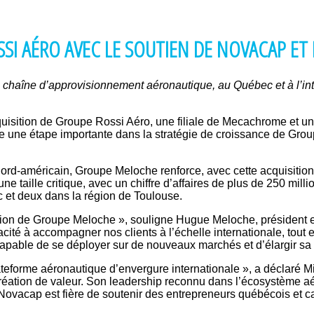
I AÉRO AVEC LE SOUTIEN DE NOVACAP ET 
a chaîne d’approvisionnement aéronautique, au Québec et à l’int
sition de Groupe Rossi Aéro, une filiale de Mecachrome et un a
rque une étape importante dans la stratégie de croissance de Gro
rd-américain, Groupe Meloche renforce, avec cette acquisition,
une taille critique, avec un chiffre d’affaires de plus de 250 mi
ec et deux dans la région de Toulouse.
tion de Groupe Meloche », souligne Hugue Meloche, président e
acité à accompagner nos clients à l’échelle internationale, tou
 capable de se déployer sur de nouveaux marchés et d’élargir sa
ateforme aéronautique d’envergure internationale », a déclaré Mi
création de valeur. Son leadership reconnu dans l’écosystème a
Novacap est fière de soutenir des entrepreneurs québécois et c