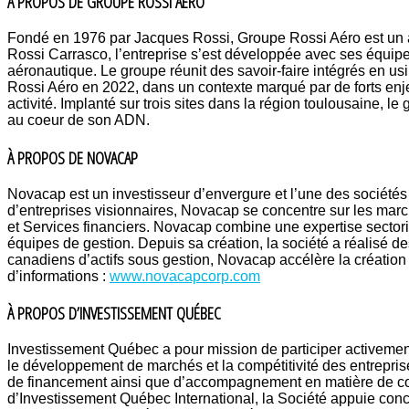
À PROPOS DE GROUPE ROSSI AÉRO
Fondé en 1976 par Jacques Rossi, Groupe Rossi Aéro est un a
Rossi Carrasco, l’entreprise s’est développée avec ses équipe
aéronautique. Le groupe réunit des savoir-faire intégrés en u
Rossi Aéro en 2022, dans un contexte marqué par de forts enjeu
activité. Implanté sur trois sites dans la région toulousaine, le
au coeur de son ADN.
À PROPOS DE NOVACAP
Novacap est un investisseur d’envergure et l’une des société
d’entreprises visionnaires, Novacap se concentre sur les march
et Services financiers. Novacap combine une expertise sectorie
équipes de gestion. Depuis sa création, la société a réalisé d
canadiens d’actifs sous gestion, Novacap accélère la création d
d’informations :
www.novacapcorp.com
À PROPOS D’INVESTISSEMENT QUÉBEC
Investissement Québec a pour mission de participer activement
le développement de marchés et la compétitivité des entrepri
de financement ainsi que d’accompagnement en matière de cons
d’Investissement Québec International, la Société appuie concr