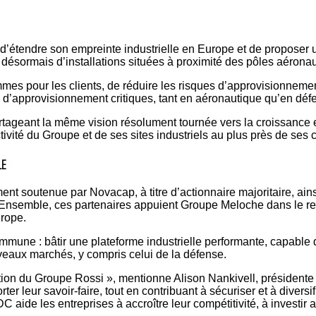
’étendre son empreinte industrielle en Europe et de proposer u
 désormais d’installations situées à proximité des pôles aérona
es pour les clients, de réduire les risques d’approvisionnement
s d’approvisionnement critiques, tant en aéronautique qu’en déf
tageant la même vision résolument tournée vers la croissance et
tivité du Groupe et de ses sites industriels au plus près de ses 
LE
ent soutenue par Novacap, à titre d’actionnaire majoritaire, a
nsemble, ces partenaires appuient Groupe Meloche dans le ren
urope.
mune : bâtir une plateforme industrielle performante, capable
veaux marchés, y compris celui de la défense.
n du Groupe Rossi », mentionne Alison Nankivell, présidente et 
orter leur savoir-faire, tout en contribuant à sécuriser et à dive
ide les entreprises à accroître leur compétitivité, à investir 