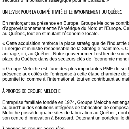
secteurs d’importance stratégique pour le Canada. »
UN LEVIER POUR LA COMPÉTITIVITÉ ET LE RAYONNEMENT DU QUÉBEC
En renforçant sa présence en Europe, Groupe Meloche contribue
d’approvisionnement entre l’Amérique du Nord et l’Europe. Cet
au Québec, tout en stimulant l’économie locale.
« Cette acquisition renforce la place stratégique de l’industri
l’Énergie et ministre responsable de la Stratégie maritime. «
ancrage, ici, au Québec. Notre gouvernement est fier de souten
place du Québec dans des secteurs clés de l’économie mondi
« Groupe Meloche est l’une des plus importantes PME du secte
présence aux côtés de l’entreprise à cette étape charnière de
potentiel ici comme à l’international, tout en contribuant au 
À PROPOS DE GROUPE MELOCHE
Entreprise familiale fondée en 1974, Groupe Meloche est engagée
aujourd’hui des solutions intégrées de fabrication de composants
Meloche possède quatre sites de fabrication au Québec, dont 
son centre d’innovation à Brossard. Détenant un portefeuille di