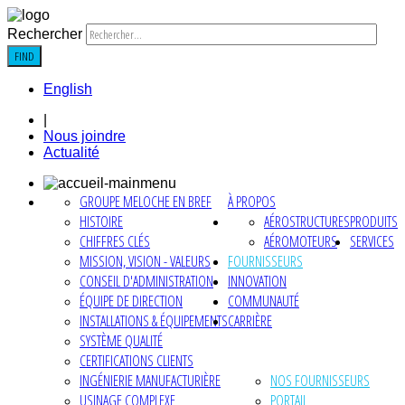
Rechercher
FIND
English
|
Nous joindre
Actualité
GROUPE MELOCHE EN BREF
À PROPOS
HISTOIRE
AÉROSTRUCTURES
PRODUITS
CHIFFRES CLÉS
AÉROMOTEURS
SERVICES
MISSION, VISION - VALEURS
FOURNISSEURS
CONSEIL D'ADMINISTRATION
INNOVATION
ÉQUIPE DE DIRECTION
COMMUNAUTÉ
INSTALLATIONS & ÉQUIPEMENTS
CARRIÈRE
SYSTÈME QUALITÉ
CERTIFICATIONS CLIENTS
INGÉNIERIE MANUFACTURIÈRE
NOS FOURNISSEURS
USINAGE COMPLEXE
PORTAIL